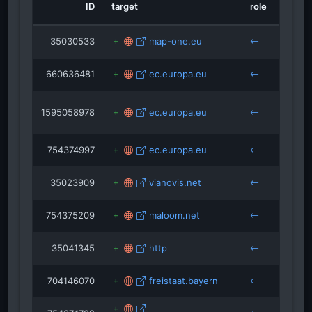
fOf
ID
target
role
sourc
fOf
35030533
map-one.eu
abens
mularserver-bp.bayern.de
660636481
ec.europa.eu
abens
-insider.de
dentalpraxis-abensber
isRefOf
goo.gl
1595058978
ec.europa.eu
sachve
abens
754374997
ec.europa.eu
abens
35023909
vianovis.net
abens
754375209
maloom.net
abens
35041345
http
abens
704146070
freistaat.bayern
abens