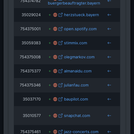
754374782
buergerbeauftragter.bayern
abens
35029024
herzstueck.bayern
abens
754375001
open.spotify.com
abens
35059383
stimmix.com
abens
754375008
olegmarkov.com
abens
754375377
almanaidu.com
abens
754375346
julianfau.com
abens
35037170
baupilot.com
abens
35010577
snapchat.com
abens
754375461
jazz-concerts.com