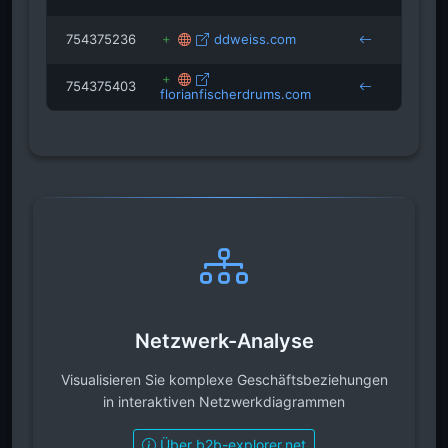
abens
754375236
ddweiss.com
abens
754375403
florianfischerdrums.com
abens
Netzwerk-Analyse
Visualisieren Sie komplexe Geschäftsbeziehungen
in interaktiven Netzwerkdiagrammen
Über b2b-explorer.net