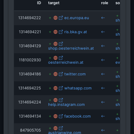
ID
target
role
source
wein
hannessabathi.at
vinazmoravyvinazcech.cz
turizmusonline.hu
1314694222
ec.europa.eu
shop.aus
the-buyer.net
thelushlife.xyz
1314694221
ris.bka.gv.at
shop.aus
1314694129
shop.oesterreichwein.at
shop.aus
1181002930
oesterreichwein.at
event.aus
1314694186
twitter.com
shop.aus
1314694225
whatsapp.com
shop.aus
1314694224
help.instagram.com
shop.aus
1314694134
facebook.com
shop.aus
847905705
t
austrianwine.com