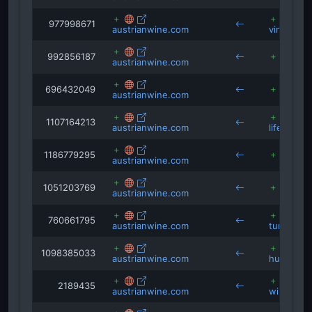
977998671
austrianwine.com
vinazmora
992856187
j
austrianwine.com
696432049
e
austrianwine.com
1107164213
austrianwine.com
lifeandst
1186779295
v
austrianwine.com
1051203769
d
austrianwine.com
760661795
austrianwine.com
turizmuso
1098385033
austrianwine.com
hungaria
2189435
austrianwine.com
wineinmo