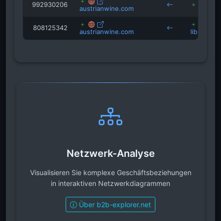
992930206
j
austrianwine.com
808125342
austrianwine.com
library.cu
Netzwerk-Analyse
Visualisieren Sie komplexe Geschäftsbeziehungen
in interaktiven Netzwerkdiagrammen
Über b2b-explorer.net