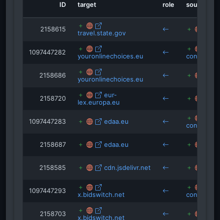
ID
target
role
source
2158615
az
travel.state.gov
1097447282
youronlinechoices.eu
connect.a
2158686
az
youronlinechoices.eu
eur-
2158720
az
lex.europa.eu
1097447283
edaa.eu
connect.a
2158687
edaa.eu
az
2158585
cdn.jsdelivr.net
az
1097447293
x.bidswitch.net
connect.a
2158703
az
x.bidswitch.net