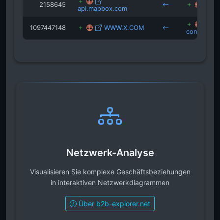
2158645
az
api.mapbox.com
1097447148
WWW.X.COM
connect.a
Netzwerk-Analyse
Visualisieren Sie komplexe Geschäftsbeziehungen
in interaktiven Netzwerkdiagrammen
Über b2b-explorer.net