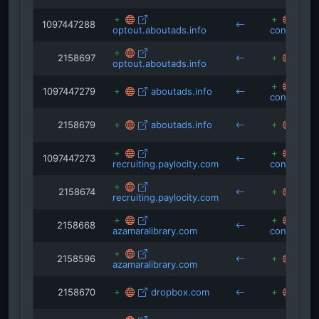
1097447288
optout.aboutads.info
connect.a
2158697
az
optout.aboutads.info
1097447279
aboutads.info
connect.a
2158679
aboutads.info
az
1097447273
recruiting.paylocity.com
connect.a
2158674
az
recruiting.paylocity.com
2158668
azamaralibrary.com
connect.a
2158596
az
azamaralibrary.com
2158670
dropbox.com
az