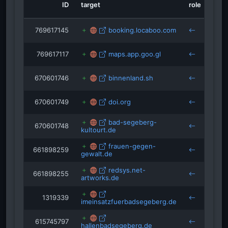
ID
target
role
lebenshilfe-badsegeberg.de
isRefOf
datenschutzexperten.de
769617145
booking.locaboo.com
769617117
maps.app.goo.gl
670601746
binnenland.sh
670601749
doi.org
bad-segeberg-
670601748
kultourt.de
frauen-gegen-
661898259
gewalt.de
redsys.net-
661898255
artworks.de
1319339
imeinsatzfuerbadsegeberg.de
615745797
hallenbadsegeberg.de