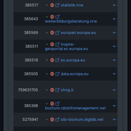
385517
statistik.nrw
b
385643
weiterbildungsberatung.nrw
b
385569
europarl.europa.eu
b
inspire-
385511
geoportal.ec.europa.eu
b
385519
ec.europa.eu
b
385505
data.europa.eu
b
759631705
chng.it
hc
b
385398
bochum.ratsinfomanagement.net
b
5275941
stb-bochum.digibib.net
b