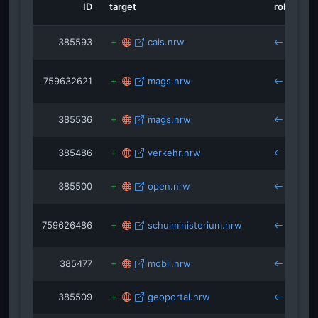
ID
target
role
s
isRef
385593
cais.nrw
b
goo.gl
isRefOf
isR
q1-bochum.de
759632621
mags.nrw
hc
isRefOf
b
andersnoren.se
385536
mags.nrw
b
385486
verkehr.nrw
b
385500
open.nrw
b
759626486
schulministerium.nrw
hc
b
385477
mobil.nrw
b
385509
geoportal.nrw
b