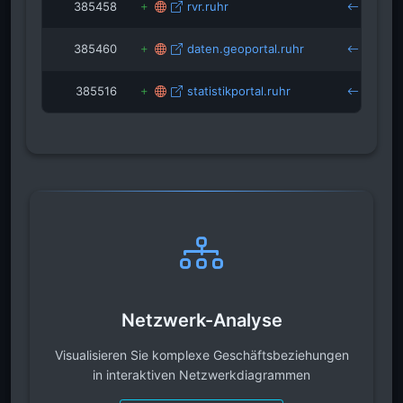
385458
rvr.ruhr
b
385460
daten.geoportal.ruhr
b
385516
statistikportal.ruhr
b
Netzwerk-Analyse
Visualisieren Sie komplexe Geschäftsbeziehungen
in interaktiven Netzwerkdiagrammen