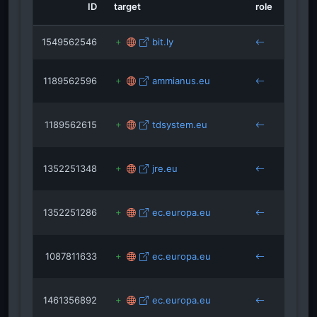
isRefOf
ID
target
role
sourc
selb
isRefOf
isRefOf
isRefOf
juvemus.de
1549562546
bit.ly
boppa
experten
dgppr.de
1189562596
ammianus.eu
buerg
wege-zur-psychotherapie.
gmpg.org
boppa
isRefOf
ruderclubgermaniaboppard.de
1189562615
tdsystem.eu
buerg
boppa
1352251348
jre.eu
lecho
boppa
1352251286
ec.europa.eu
lecho
boppa
1087811633
ec.europa.eu
sesse
boppa
1461356892
ec.europa.eu
kirche
boppa