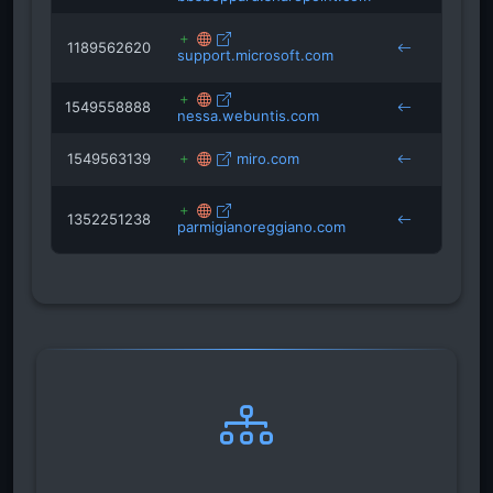
1189562620
buerg
support.microsoft.com
boppa
1549558888
nessa.webuntis.com
boppa
1549563139
miro.com
boppa
1352251238
lecho
parmigianoreggiano.com
boppa