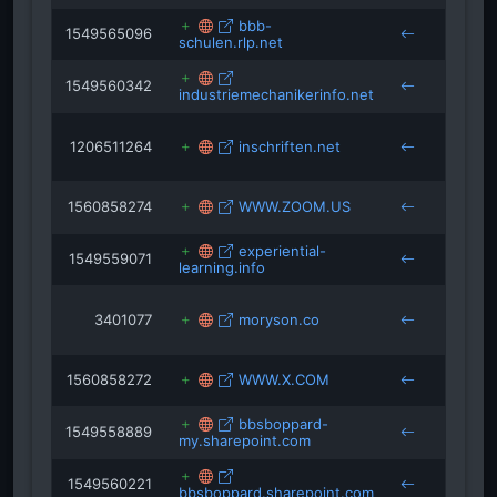
bbb-
1549565096
schulen.rlp.net
boppa
1549560342
industriemechanikerinfo.net
boppa
1206511264
inschriften.net
muse
boppa
1560858274
WWW.ZOOM.US
boppa
experiential-
1549559071
learning.info
boppa
3401077
moryson.co
recht
boppa
1560858272
WWW.X.COM
boppa
bbsboppard-
1549558889
my.sharepoint.com
boppa
1549560221
bbsboppard.sharepoint.com
boppa