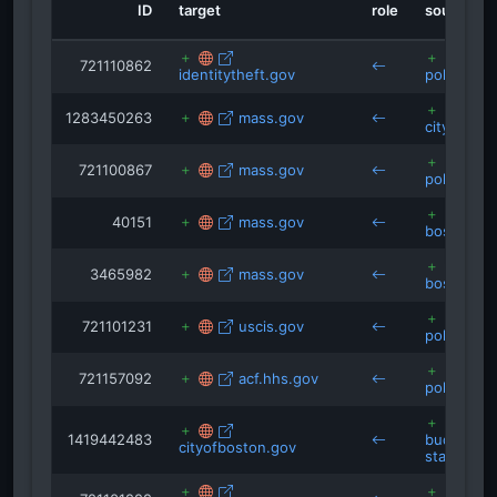
ID
target
role
source
721110862
identitytheft.gov
police.bo
1283450263
mass.gov
cityofbos
721100867
mass.gov
police.bo
40151
mass.gov
boston.go
3465982
mass.gov
boston.go
721101231
uscis.gov
police.bo
721157092
acf.hhs.gov
police.bo
1419442483
budget.dig
cityofboston.gov
staging.b