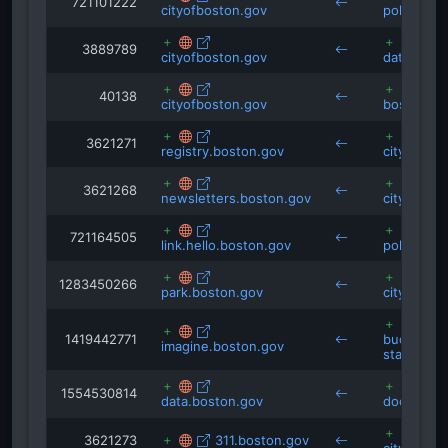
721101222
cityofboston.gov
police.bo
3889789
cityofboston.gov
data.bost
40138
cityofboston.gov
boston.go
3621271
registry.boston.gov
cityofbos
3621268
newsletters.boston.gov
cityofbos
721164505
link.hello.boston.gov
police.bo
1283450266
park.boston.gov
cityofbos
1419442771
budget.dig
imagine.boston.gov
staging.b
1554530814
data.boston.gov
docs.bost
3621273
311.boston.gov