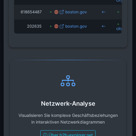
cityofbos
618654487
boston.gov
m
202635
boston.gov
cityofbos
Netzwerk-Analyse
Visualisieren Sie komplexe Geschäftsbeziehungen
in interaktiven Netzwerkdiagrammen
Über b2b-explorer.net