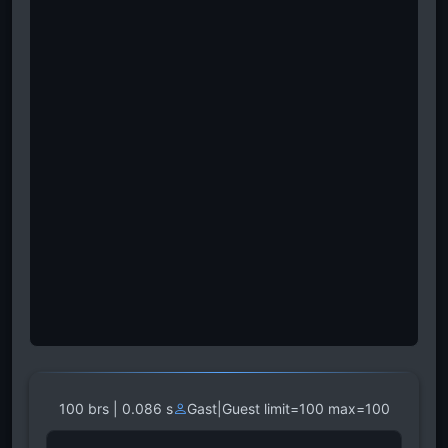
100 brs | 0.086 s
Gast|Guest limit=100 max=100