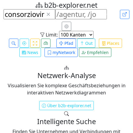
b2b-explorer.net
Limit:
Pfad
Out
Places
News
myNetwork
Empfehlen
Netzwerk-Analyse
Visualisieren Sie komplexe Geschäftsbeziehungen in
interaktiven Netzwerkdiagrammen
Über b2b-explorer.net
Intelligente Suche
Finden Sie Unternehmen und Verbindungen mit