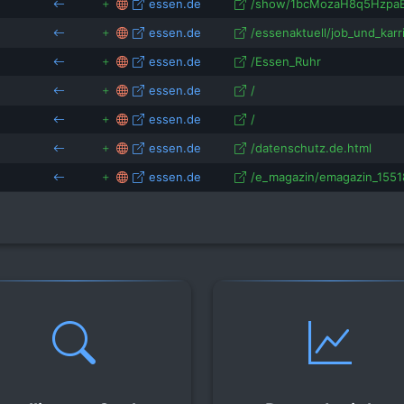
essen.de
/show/1bcMozaH8q5Hzpa
essen.de
/essenaktuell/job_und_karri
essen.de
/Essen_Ruhr
essen.de
/
essen.de
/
essen.de
/datenschutz.de.html
essen.de
/e_magazin/emagazin_15518