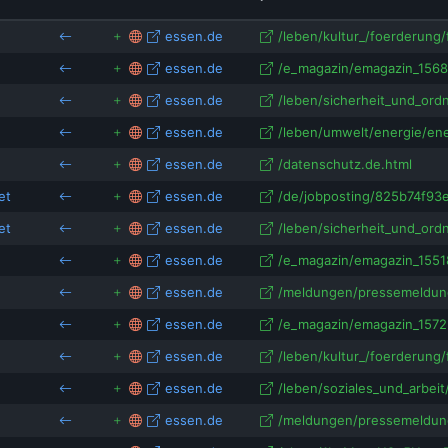
jba-essen.de
isRefOf
isRefOf
ev
whkt.de
essen.de
/leben/kultur_/foerderung/f
isRefOf
essen.de
/e_magazin/emagazin_1568
azubimacher.com
essen.de
/leben/sicherheit_und_ordn
essen.de
/leben/umwelt/energie/ene
essen.de
/datenschutz.de.html
et
essen.de
/de/jobposting/825b74f93e
et
essen.de
/leben/sicherheit_und_ordn
essen.de
/e_magazin/emagazin_15518
essen.de
/meldungen/pressemeldung
essen.de
/e_magazin/emagazin_15723
essen.de
/leben/kultur_/foerderung/f
essen.de
/leben/soziales_und_arbeit
essen.de
/meldungen/pressemeldung