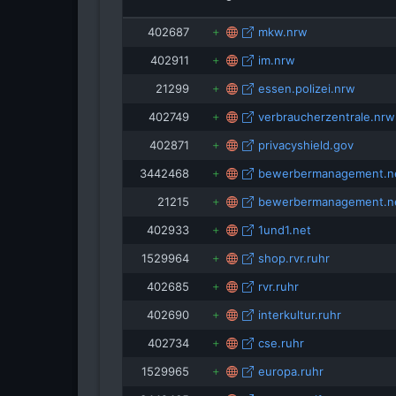
402687
mkw.nrw
402911
im.nrw
21299
essen.polizei.nrw
402749
verbraucherzentrale.nrw
402871
privacyshield.gov
3442468
bewerbermanagement.n
21215
bewerbermanagement.n
402933
1und1.net
1529964
shop.rvr.ruhr
402685
rvr.ruhr
402690
interkultur.ruhr
402734
cse.ruhr
1529965
europa.ruhr