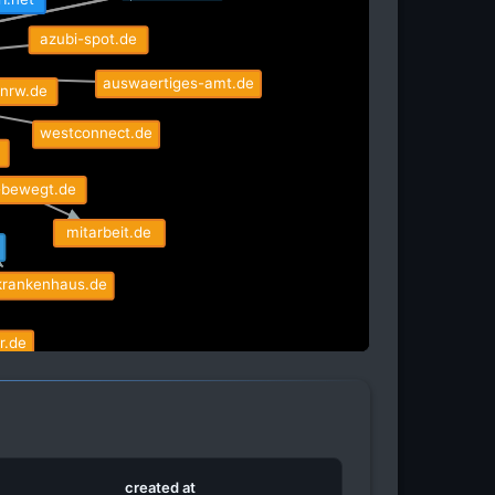
azubi-spot.de
auswaertiges-amt.de
.nrw.de
westconnect.de
l-bewegt.de
mitarbeit.de
krankenhaus.de
r.de
t.arbeitsagentur.de
join.arbeitsagentur.de
fOf
created at