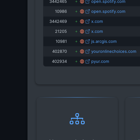
3442465
open.spotify.com
10986
open.spotify.com
3442469
x.com
21205
x.com
10981
js.arcgis.com
402870
youronlinechoices.com
402934
pyur.com