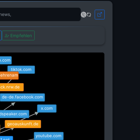
org
Empfehlen
p.com
tiktok.com
-ehrenam
ack.nrw.de
de-de.facebook.com
x.com
adspeaker.com
geoauskunft.de
youtube.com
d1.net