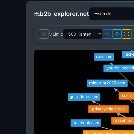
b2b-explorer.net
Limit:
bewerbermanage
tick
rwe.com
youronlinecho
rhineruhr2025.com
cse.ru
get.adobe.com
privacyshield.gov
essen.poli
facebook.com
db.badegewaesser.nrw.d