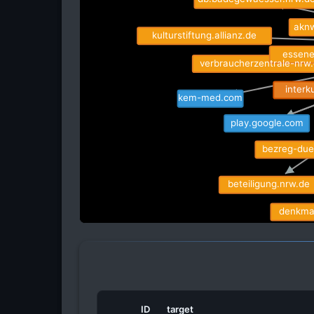
aknw
kulturstiftung.allianz.de
essene
verbraucherzentrale-nrw.
interku
kem-med.com
play.google.com
bezreg-due
beteiligung.nrw.de
denkmal
ID
target