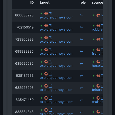
harpersbazaar.my
ID
target
role
source
frenchmoments.eu
karryon.com.au
800633228
harpe
explorajourneys.com
702150519
explorajourneys.com
robbreport.c
723305923
pac.r
explorajourneys.com
699989336
explorajourneys.com
frenchmoment
635695682
explorajourneys.com
hospitalityins
638187633
wato
explorajourneys.com
632923296
explorajourneys.com
brisbanetimes
835474450
explorajourneys.com
cruisepasseng
833884348
karry
explorajourneys.com