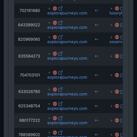
702161680
explorajourneys.com
luxurytravelm
643399022
nine.
explorajourneys.com
820969060
explorajourneys.com
osservatorioart
635584273
guidav
explorajourneys.com
704703101
style.
explorajourneys.com
633026780
milan
explorajourneys.com
625348754
ad-ital
explorajourneys.com
680177222
hotel
explorajourneys.com
788589602
cruis