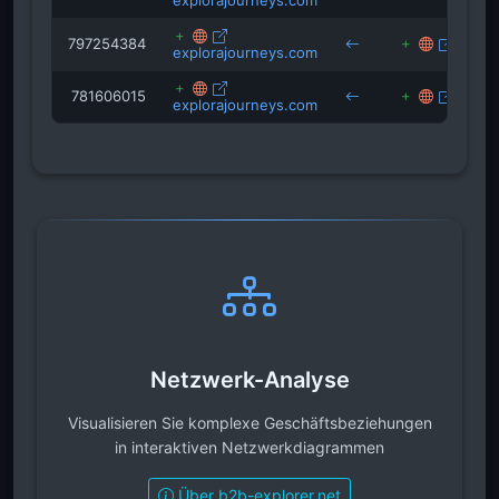
explorajourneys.com
797254384
trave
explorajourneys.com
781606015
cruis
explorajourneys.com
Netzwerk-Analyse
Visualisieren Sie komplexe Geschäftsbeziehungen
in interaktiven Netzwerkdiagrammen
Über b2b-explorer.net