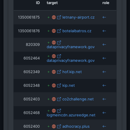
ID
target
role
source
technikelfe.
vava-hof.de
1350061875
letnany-airport.cz
aeroclu
1350061876
botelalbatros.cz
lamancha-hof.de
isRefOf
isRefOf
aeroclu
meinberater.solamento.com
dobe.com
820309
dataprivacyframework.gov
garanta
6052464
dataprivacyframework.gov
6052349
hof.kip.net
6052348
kip.net
6052403
co2challenge.net
6052468
logmeincdn.azureedge.net
6052400
adhocracy.plus