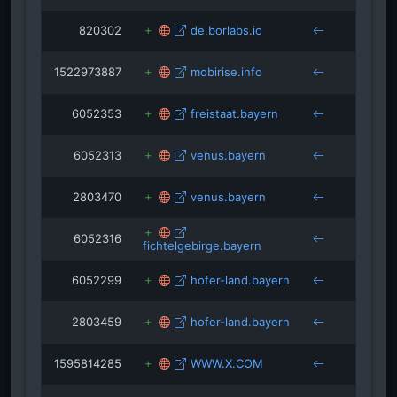
820302
de.borlabs.io
garanta
1522973887
mobirise.info
absolvi
6052353
freistaat.bayern
6052313
venus.bayern
2803470
venus.bayern
6052316
fichtelgebirge.bayern
6052299
hofer-land.bayern
2803459
hofer-land.bayern
1595814285
WWW.X.COM
kathrin