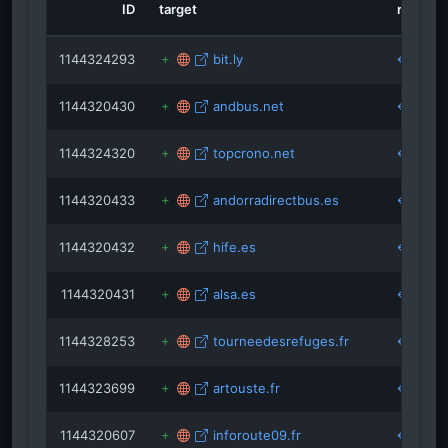
an
ID
target
role
freerideworldtour.scoreplay.io
viajarlocuratodo.com
1144324293
bit.ly
1144320430
andbus.net
1144324320
topcrono.net
1144320433
andorradirectbus.es
1144320432
hife.es
1144320431
alsa.es
1144328253
tourneedesrefuges.fr
1144323699
artouste.fr
1144320607
inforoute09.fr