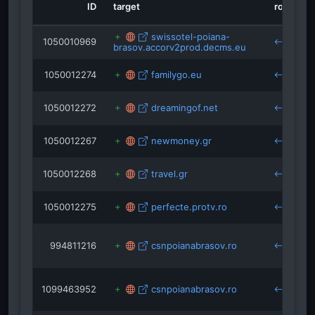
ID
target
role
s
isRef
isRef
swissotel-poiana-
partiepoianabrasov.ro
1050010969
brasov.accorv2prod.decms.eu
p
isRef
1050012274
familygo.eu
p
isRefOf
isRefOf
isRefOf
isRefOf
isRefOf
1050012272
dreamingof.net
p
parti
infoalpin.ro
1050012267
newmoney.gr
p
partiepredeal.ro
1050012268
travel.gr
p
1050012275
perfecte.protv.ro
p
994811216
csnpoianabrasov.ro
b
1099463952
csnpoianabrasov.ro