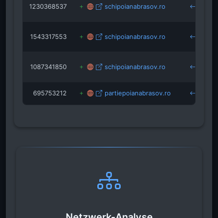
1230368537
schipoianabrasov.ro
1543317553
schipoianabrasov.ro
1087341850
schipoianabrasov.ro
r
695753212
partiepoianabrasov.ro
Netzwerk-Analyse