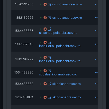
1370591903
csnpoianabrasov.ro
p
852160992
csnpoianabrasov.ro
1564438835
skischoolpoianabrasov.ro
1417332546
inchirieriskipoianabrasov.ro
1413794792
inchirieriskipoianabrasov.ro
1564438836
scoalaskipoianabrasov.ro
1564438832
skipoianabrasov.ro
1282431674
skipoianabrasov.ro