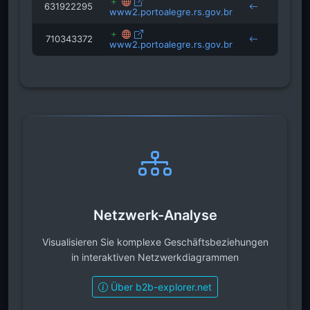
631922295
www2.portoalegre.rs.gov.br
710343372
www2.portoalegre.rs.gov.br
obser
Netzwerk-Analyse
Visualisieren Sie komplexe Geschäftsbeziehungen
in interaktiven Netzwerkdiagrammen
Über b2b-explorer.net