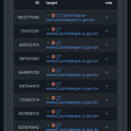
habitat3.org
ID
target
role
sourc
construapoa-
1855777095
hom.portoalegre.rs.gov.br
constr
730151281
www2.portoalegre.rs.gov.br
809122415
www2.portoalegre.rs.gov.br
cena.b
991551062
www2.portoalegre.rs.gov.br
644861226
www2.portoalegre.rs.gov.br
941544413
www2.portoalegre.rs.gov.br
732867214
www2.portoalegre.rs.gov.br
697908572
www2.portoalegre.rs.gov.br
620676842
www2.portoalegre.rs.gov.br