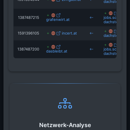
dachstein.at
1387487215
jobs.schladmi
grafenwirt.at
dachstein.at
alt.s
1591396105
incert.at
dachstein.at
1387487200
jobs.schladmi
dasbleibt.at
dachstein.at
Netzwerk-Analyse