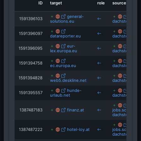
diemacher.at
ID
target
role
source
isRefOf
jungbauernkalender.at
specialolympics.at
general-
alt.s
1591396103
solutions.eu
dachstein.at
rauf-und-davon.at
steirische-wirtschaft
alt.s
1591396097
prost-magazin.at
datareporter.eu
dachstein.at
preintaler.at
eur-
alt.s
1591396095
lex.europa.eu
dachstein.at
abtenau-info.at
alt.s
1591394758
ec.europa.eu
dachstein.at
alt.s
1591394828
web5.deskline.net
dachstein.at
hunde-
alt.s
1591395557
urlaub.net
dachstein.at
1387487183
finanz.at
jobs.schladmi
dachstein.at
1387487222
hotel-loy.at
jobs.schladmi
dachstein.at