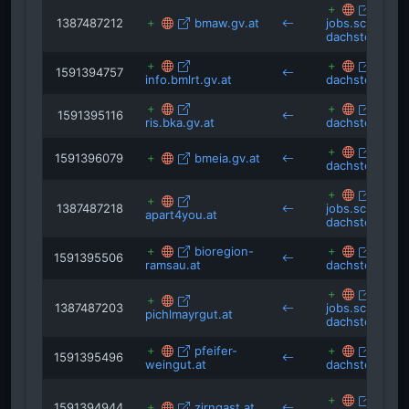
1387487212
bmaw.gv.at
jobs.schladmi
dachstein.at
alt.s
1591394757
info.bmlrt.gv.at
dachstein.at
alt.s
1591395116
ris.bka.gv.at
dachstein.at
alt.s
1591396079
bmeia.gv.at
dachstein.at
1387487218
jobs.schladmi
apart4you.at
dachstein.at
bioregion-
alt.s
1591395506
ramsau.at
dachstein.at
1387487203
jobs.schladmi
pichlmayrgut.at
dachstein.at
pfeifer-
alt.s
1591395496
weingut.at
dachstein.at
alt.s
1591394944
zirngast.at