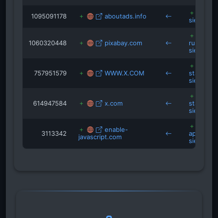
1095091178
aboutads.info
siegburg
1060320448
pixabay.com
rundblick
siegburg
757951579
WWW.X.COM
stadtwer
siegburg
614947584
x.com
stadtbetr
siegburg
r
enable-
3113342
apotheke
javascript.com
siegburg