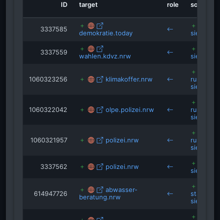
ID
target
role
source
get.adobe.com
3337585
seu2.cleverreach.com
demokratie.today
siegburg
simplethings.de
3337559
wahlen.kdvz.nrw
siegburg
1060323256
klimakoffer.nrw
rundblick
siegburg
1060322042
olpe.polizei.nrw
rundblick
siegburg
1060321957
polizei.nrw
rundblick
siegburg
3337562
polizei.nrw
siegburg
abwasser-
614947726
stadtbetr
beratung.nrw
siegburg