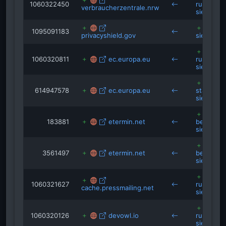
1060322450
rundblick
verbraucherzentrale.nrw
siegburg
1095091183
privacyshield.gov
siegburg
1060320811
ec.europa.eu
rundblick
siegburg
614947578
ec.europa.eu
stadtbetr
siegburg
183881
etermin.net
berufskol
siegburg
3561497
etermin.net
berufskol
siegburg
1060321627
rundblick
cache.pressmailing.net
siegburg
1060320126
devowl.io
rundblick
siegburg