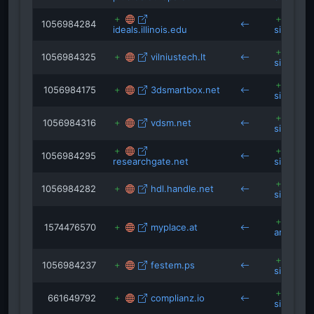
1056984284
ideals.illinois.edu
siegen.d
1056984325
vilniustech.lt
siegen.d
1056984175
3dsmartbox.net
siegen.d
1056984316
vdsm.net
siegen.d
1056984295
researchgate.net
siegen.d
1056984282
hdl.handle.net
siegen.d
1574476570
myplace.at
arena-si
1056984237
festem.ps
siegen.d
661649792
complianz.io
siegen.d