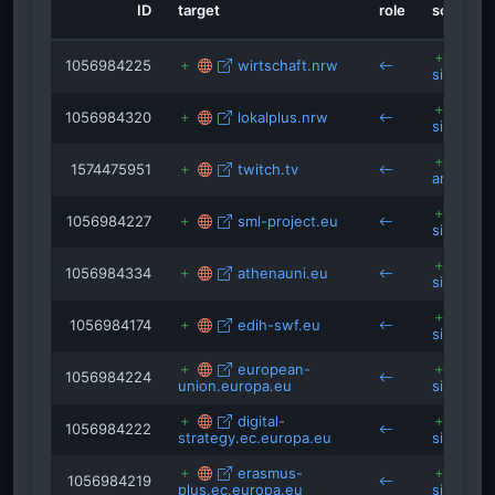
ID
target
role
source
support.google.com
business.safety.google
step-app.elsa.org
1056984225
wirtschaft.nrw
siegen.d
1056984320
lokalplus.nrw
siegen.d
1574475951
twitch.tv
arena-si
1056984227
sml-project.eu
siegen.d
1056984334
athenauni.eu
siegen.d
1056984174
edih-swf.eu
siegen.d
european-
1056984224
union.europa.eu
siegen.d
digital-
1056984222
strategy.ec.europa.eu
siegen.d
erasmus-
1056984219
plus.ec.europa.eu
siegen.d