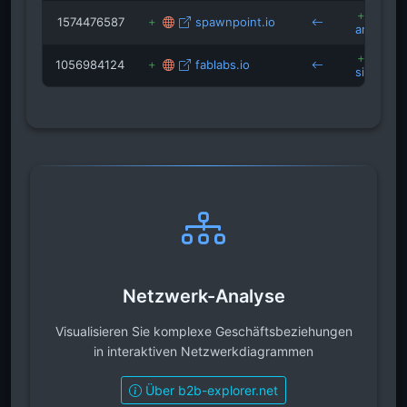
1574476587
spawnpoint.io
arena-si
1056984124
fablabs.io
siegen.d
Netzwerk-Analyse
Visualisieren Sie komplexe Geschäftsbeziehungen
in interaktiven Netzwerkdiagrammen
Über b2b-explorer.net