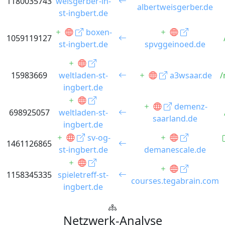
1180035743
weisgerber-in-
albertweisgerber.de
st-ingbert.de
boxen-
1059119127
st-ingbert.de
spvggeinoed.de
15983669
weltladen-st-
a3wsaar.de
/
ingbert.de
demenz-
698925057
weltladen-st-
saarland.de
ingbert.de
sv-og-
1461126865
st-ingbert.de
demanescale.de
1158345335
spieletreff-st-
courses.tegabrain.com
ingbert.de
Netzwerk-Analyse