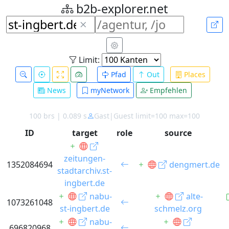
b2b-explorer.net
Limit:
Pfad
Out
Places
News
myNetwork
Empfehlen
100 brs | 0.089 s
Gast|Guest limit=100 max=100
ID
target
role
source
zeitungen-
1352084694
dengmert.de
stadtarchiv.st-
ingbert.de
nabu-
alte-
1073261048
st-ingbert.de
schmelz.org
nabu-
696820968