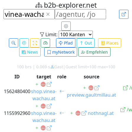
b2b-explorer.net
Limit:
Pfad
Out
Places
News
myNetwork
Empfehlen
100 brs | 0.069 s
Gast|Guest limit=100 max=100
ID
target
role
source
/
1562480400
shop.vinea-
preview.gaultmillau.at
wachau.at
/w
1155992960
shop.vinea-
nothnagl.at
wachau.at