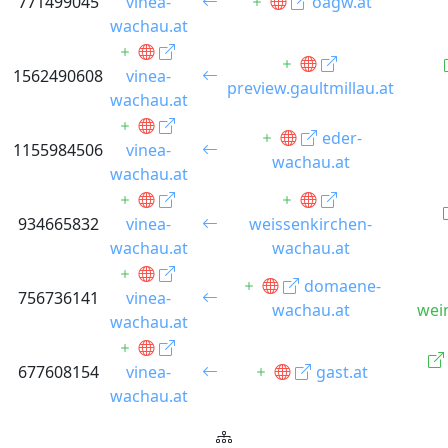
771499045
vinea-
oagw.at
wachau.at
1562490608
vinea-
preview.gaultmillau.at
wachau.at
eder-
1155984506
vinea-
wachau.at
wachau.at
934665832
vinea-
weissenkirchen-
wachau.at
wachau.at
domaene-
756736141
vinea-
wachau.at
wei
wachau.at
677608154
vinea-
gast.at
wachau.at