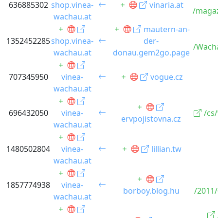
636885302
shop.vinea-
vinaria.at
/magazi
wachau.at
mautern-an-
1352452285
shop.vinea-
der-
/Wach
wachau.at
donau.gem2go.page
707345950
vinea-
vogue.cz
wachau.at
696432050
vinea-
/cs
ervpojistovna.cz
wachau.at
1480502804
vinea-
lillian.tw
wachau.at
1857774938
vinea-
borboy.blog.hu
/2011/
wachau.at