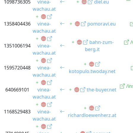
1098736305
vinea-
diel.eu
wachau.at
1358404436
vinea-
pomoravi.eu
wachau.at
bahn-zum-
/
1351006194
vinea-
berg.it
wachau.at
1595720448
vinea-
kotopulo.twoday.net
wachau.at
/i
640669101
vinea-
the-buyer.net
wachau.at
1168529483
vinea-
richardloewenherz.at
wachau.at