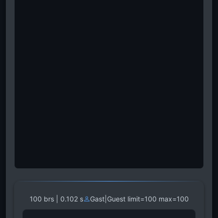
100 brs | 0.102 s
Gast|Guest limit=100 max=100