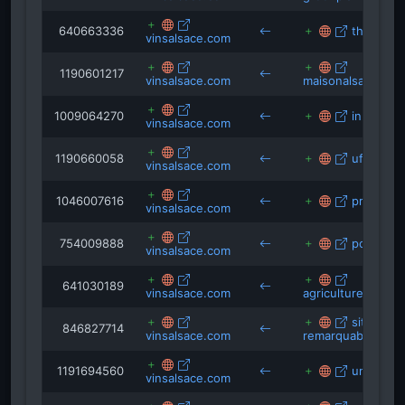
640663336
the-buye
vinsalsace.com
1190601217
vinsalsace.com
maisonalsace.pari
1009064270
in2life.gr
vinsalsace.com
1190660058
uffholtz.f
vinsalsace.com
1046007616
prairy.fr
vinsalsace.com
754009888
poly.fr
vinsalsace.com
641030189
vinsalsace.com
agriculture.gouv.f
sites-
846827714
vinsalsace.com
remarquables-du-
1191694560
univitis.fr
vinsalsace.com