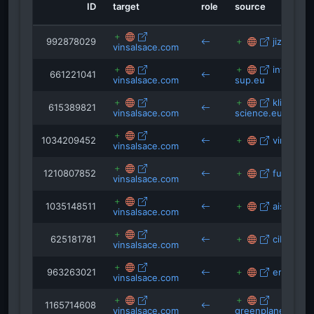
ID
target
role
source
992878029
jizni-sva
vinsalsace.com
interreg-
661221041
vinsalsace.com
sup.eu
kliwiress
615389821
vinsalsace.com
science.eu
1034209452
vinarius.i
vinsalsace.com
1210807852
fuorimaga
vinsalsace.com
1035148511
aislombar
vinsalsace.com
625181781
cibo360.i
vinsalsace.com
963263021
embruns.
vinsalsace.com
1165714608
vinsalsace.com
greenplanetmonit