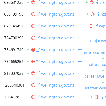
696631236
wellington.govt.nz
cre
658199196
wellington.govt.nz
nzh
679149457
wellington.govt.nz
kap
754700299
wellington.govt.nz
majoreve
754691740
wellington.govt.nz
ethniccommu
754665252
wellington.govt.nz
naturalha
813007035
wellington.govt.nz
careers.wel
1205640381
wellington.govt.nz
letstalk.wel
703412832
wellington.govt.nz