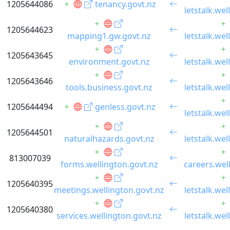
nzmj.org.nz
1205644086
tenancy.govt.nz
wgtn.ac.nz
letstalk.wel
revents.govt.nz
moneyhub.co.nz
1205644623
kapiticoast.govt.nz
mapping1.gw.govt.nz
letstalk.wel
pfw.org.nz
wecc.org.nz
1205643645
environment.govt.nz
letstalk.wel
1205643646
tools.business.govt.nz
letstalk.wel
1205644494
genless.govt.nz
letstalk.wel
1205644501
naturalhazards.govt.nz
letstalk.wel
813007039
forms.wellington.govt.nz
careers.wel
1205640395
meetings.wellington.govt.nz
letstalk.wel
1205640380
services.wellington.govt.nz
letstalk.wel