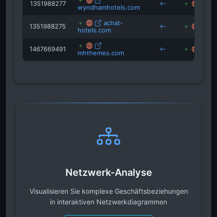
1351988277
sr
wyndhamhotels.com
achat-
1351988275
sr
hotels.com
1467669491
ac
mhthemes.com
Netzwerk-Analyse
Visualisieren Sie komplexe Geschäftsbeziehungen
in interaktiven Netzwerkdiagrammen