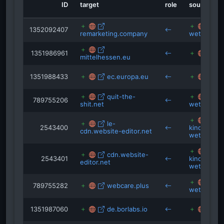
ID
target
role
source
nginx.com
isRefOf
isRefOf
osm.org
bjjglobetrott
ca
1352092407
gmpg.org
remarketing.company
wetzlar.de
1351986961
ub
wordpress.org
mittelhessen.eu
1351988433
ec.europa.eu
sr
quit-the-
su
789755206
shit.net
wetzlar.de
le-
2543400
kinderschu
cdn.website-editor.net
wetzlar.de
cdn.website-
2543401
kinderschu
editor.net
wetzlar.de
su
789755282
webcare.plus
wetzlar.de
1351987060
de.borlabs.io
ub