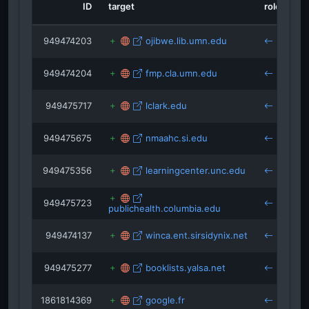
ID
target
role
so
isRefOf
point.com
eepurl.com
ncwcanada.com
isRefOf
instagram.com
isRefOf
fonts.googl
949474203
ojibwe.lib.umn.edu
gu
economicdevelopmentwinnipeg.com
949474204
fmp.cla.umn.edu
gu
youtube.com
centreventure.com
949475717
lclark.edu
gu
949475675
nmaahc.si.edu
gu
949475356
learningcenter.unc.edu
gu
949475723
publichealth.columbia.edu
gu
949474137
winca.ent.sirsidynix.net
gu
949475277
booklists.yalsa.net
gu
1861814369
google.fr
be