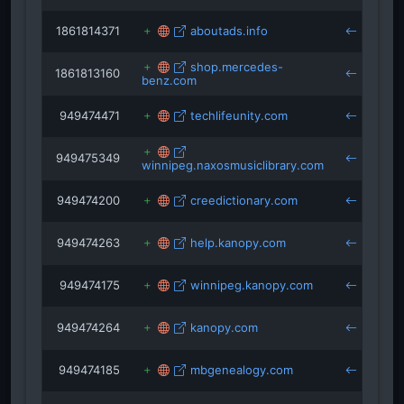
1861814371
aboutads.info
be
shop.mercedes-
1861813160
benz.com
be
949474471
techlifeunity.com
gu
949475349
winnipeg.naxosmusiclibrary.com
gu
949474200
creedictionary.com
gu
949474263
help.kanopy.com
gu
949474175
winnipeg.kanopy.com
gu
949474264
kanopy.com
gu
949474185
mbgenealogy.com
gu