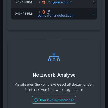
949474184
cyndislist.com
gu
949475652
edmontonpridefest.com
gu
Netzwerk-Analyse
Visualisieren Sie komplexe Geschäftsbeziehungen
in interaktiven Netzwerkdiagrammen
Über b2b-explorer.net