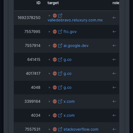
ID
target
role
so
1692378250
valledebravo.reluxury.com.mx
yo
7557995
ftc.gov
yo
7557914
ai.google.dev
yo
641415
g.co
m.
4017417
g.co
m.
4048
g.co
yo
3399164
x.com
yo
4034
x.com
yo
7557531
stackoverflow.com
yo