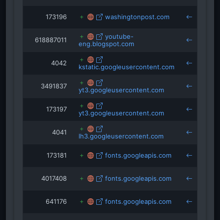
173196
washingtonpost.com
yo
youtube-
618887011
eng.blogspot.com
api
4042
kstatic.googleusercontent.com
yo
3491837
yt3.googleusercontent.com
vr.
173197
yt3.googleusercontent.com
yo
4041
lh3.googleusercontent.com
yo
173181
fonts.googleapis.com
kid
4017408
fonts.googleapis.com
m.
641176
fonts.googleapis.com
m.