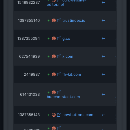
cdn.website-
1548932237
familie
editor.net
zossen
1387355140
trustindex.io
schloss
zossen
1387355094
g.co
schloss
zossen
627544939
x.com
goethes
zossen
2449887
fh-kit.com
wassers
zossen
restaur
614431033
buecherstadt.com
akropoli
zossen
1387355143
nowbuttons.com
schloss
zossen