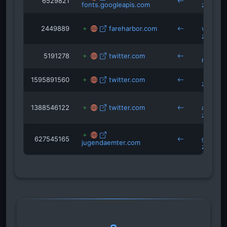
6529821
fonts.googleapis.com
zossen
2449889
fareharbor.com
wassers
zossen
5191278
twitter.com
msvzos
1595891560
twitter.com
zossen
1388546122
twitter.com
aktionti
zossen
627545165
goethes
jugendaemter.com
zossen