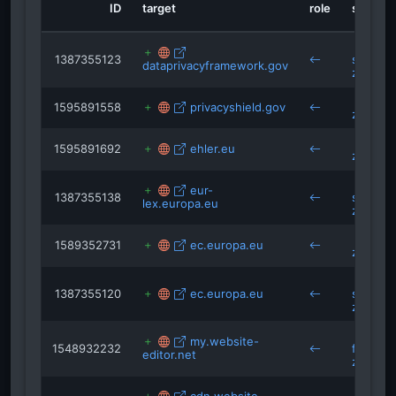
ID
target
role
source
meinmacher.com
wordfence.com
cookiedatabase.org
1387355123
schloss
dataprivacyframework.gov
zossen
isRefOf
1595891558
privacyshield.gov
zossen
anwaltblanke-zoss
1595891692
ehler.eu
zossen
eur-
1387355138
schloss
lex.europa.eu
zossen
1589352731
ec.europa.eu
zossen
1387355120
ec.europa.eu
schloss
zossen
my.website-
1548932232
familie
editor.net
zossen