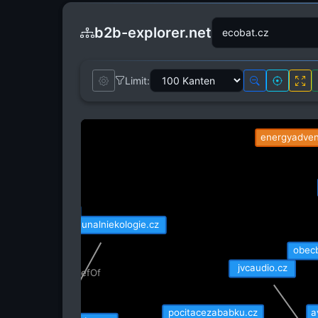
b2b-explorer.net
seb
Limit:
energyadven
zshuskom.cz
komunalniekologie.cz
obecb
jvcaudio.cz
isRefOf
isRefOf
pocitacezababku.cz
a