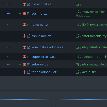
old.ecobat.cz
/
/post/cesko-sice
sosinfo.cz
budouc...
rymarov.cz
/1549-rymarovsky
zshuskom.cz
/baterkomanie-vy
komunalniekologie.cz
/info/baterkomani
super-hracky.cz
/obchodni-podmin
seberov.cz
/informace/dulezi
trideniodpadu.cz
/kam-s-tim