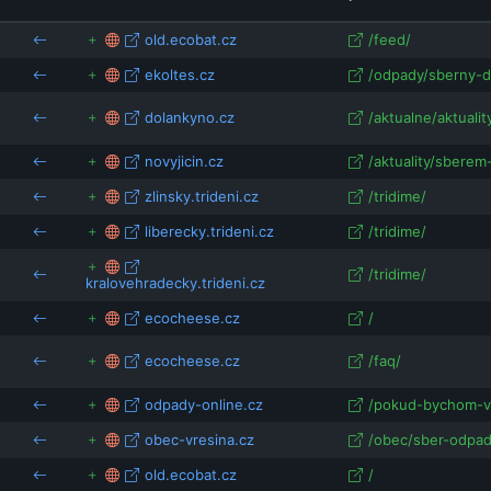
old.ecobat.cz
/feed/
ekoltes.cz
/odpady/sberny-d
dolankyno.cz
/aktualne/aktualit
novyjicin.cz
/aktuality/sberem-
zlinsky.trideni.cz
/tridime/
liberecky.trideni.cz
/tridime/
/tridime/
kralovehradecky.trideni.cz
ecocheese.cz
/
ecocheese.cz
/faq/
odpady-online.cz
/pokud-bychom-vyr
obec-vresina.cz
/obec/sber-odpad
old.ecobat.cz
/