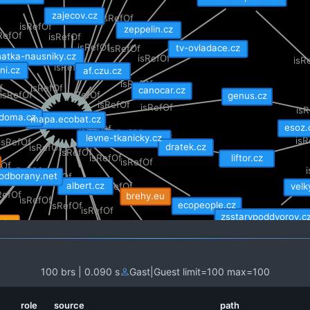
zajecov.cz
isRefOf
isRefOf
zeppelin.cz
RefOf
isRefOf
tv-ovladace.cz
isRefOf
isRefOf
hatka-nausniky.cz
isRefOf
isRefOf
isR
sRefOf
ni.cz
isRefOf
af.czu.cz
isRefOf
isRefOf
f
isRefOf
canocar.cz
isRefOf
genus.cz
isRefOf
isRefOf
isRefOf
isR
fOf
-doma.cz
isRefOf
mapa.ecobat.cz
esoz.
isRefOf
isRefOf
levne-tkanicky.cz
isRefOf
isR
isRefOf
dratek.cz
isRefOf
isRefOf
liftor.cz
isRefOf
isRefOf
fOf
isRefOf
odborany.net
isRefOf
isRefOf
albert.cz
vel
isRefOf
RefOf
brehy.eu
isRefOf
ecopeople.cz
isRefOf
isRefOf
zsstarypoddvorov.c
.de
spokojene-oci.cz
svojtka.cz
nabe
letajici-draci.com
100 brs | 0.090 s
Gast|Guest limit=100 max=100
kamery.com
ochranna-skla.cz
dreveny-motylek.com
role
source
path