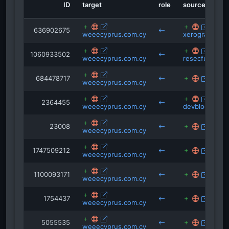
ID
target
role
source
636902675
weeecyprus.com.cy
xerographic.c
1060933502
weeecyprus.com.cy
resecfund.org
684478717
larna
weeecyprus.com.cy
2364455
weeecyprus.com.cy
devblogs.micr
23008
micro
weeecyprus.com.cy
1747509212
cwcy
weeecyprus.com.cy
1100093171
vkcyp
weeecyprus.com.cy
1754437
pron
weeecyprus.com.cy
5055535
pron
weeecyprus.com.cy